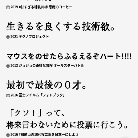
2019 #甘すぎる練乳川柳 悪魔のコーヒー
生きるを良くする技術欲。
2021 テクノプロジェクト
好きなコピーライターは？
マウスをのせたらふるえるぞハート!!!!
2013 ジョジョの奇妙な冒険 オールスターバトル
生まれた病院は？
最初で最後の０才。
おふくろの味といえば？
2016 富士フイルム「フォトブック」
「クソ！」って、
子どものころのあだ名は？
将来言わないために投票に行こう。
初めて買ったCDのタイトルは？
2016 #和歌山の10代投票率を日本一にしよう